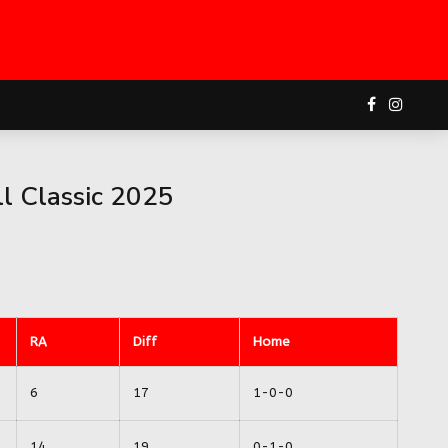
l Classic 2025
RA
Diff
Home
6
17
1-0-0
14
19
0-1-0