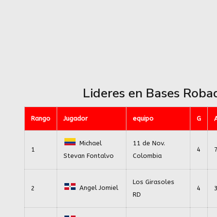
Lideres en Bases Roba
Rango
Jugador
equipo
G
Michael
11 de Nov.
1
4
Colombia
Stevan Fontalvo
Los Girasoles
Angel Jomiel
2
4
RD