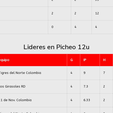
2
2
12
0
4
4
Lideres en Picheo 12u
equipo
G
IP
H
Tigres del Norte Colombia
4
9
7
Los Girasoles RD
4
7.3
2
11 de Nov. Colombia
4
6.33
2