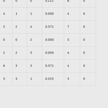
0
0
0
0.222
8
0
4
1
1
0.000
4
0
3
2
4
0.571
7
0
0
0
2
0.000
5
0
2
2
5
0.000
4
0
6
3
3
0.571
4
0
5
5
1
0.333
5
0