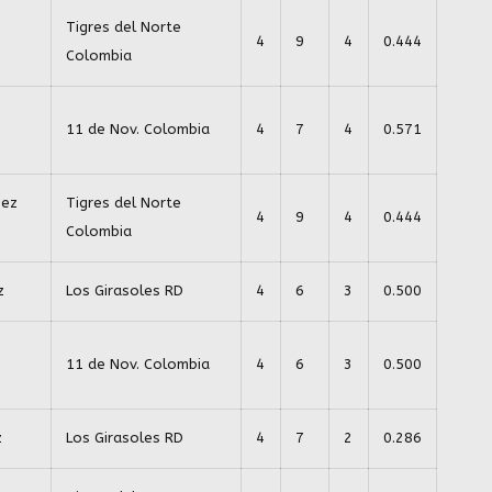
Tigres del Norte
4
9
4
0.444
Colombia
11 de Nov. Colombia
4
7
4
0.571
mez
Tigres del Norte
4
9
4
0.444
Colombia
z
Los Girasoles RD
4
6
3
0.500
11 de Nov. Colombia
4
6
3
0.500
z
Los Girasoles RD
4
7
2
0.286