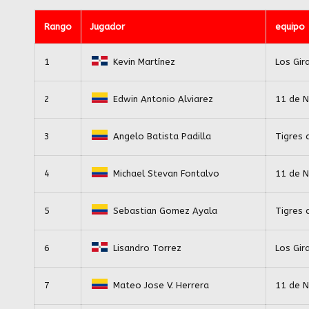
Rango
Jugador
equipo
1
Kevin Martínez
Los Gir
2
Edwin Antonio Alviarez
11 de N
3
Angelo Batista Padilla
Tigres 
4
Michael Stevan Fontalvo
11 de N
5
Sebastian Gomez Ayala
Tigres 
6
Lisandro Torrez
Los Gir
7
Mateo Jose V. Herrera
11 de N