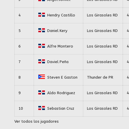
4
Hendry Castillo
Los Girasoles RD
4
5
Daniel Kery
Los Girasoles RD
4
6
Alfre Montero
Los Girasoles RD
4
7
Daviel Peña
Los Girasoles RD
4
8
Steven E Gaston
Thunder de PR
4
9
Aldo Rodriguez
Los Girasoles RD
4
10
Sebastian Cruz
Los Girasoles RD
4
Ver todos los jugadores