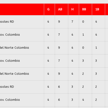
G
AB
H
BB
1B
asoles RD
4
9
7
0
4
ov. Colombia
4
7
4
1
4
del Norte Colombia
4
9
4
0
1
ov. Colombia
4
7
4
3
3
del Norte Colombia
4
9
4
2
3
asoles RD
4
6
3
2
2
ov. Colombia
4
6
3
4
2