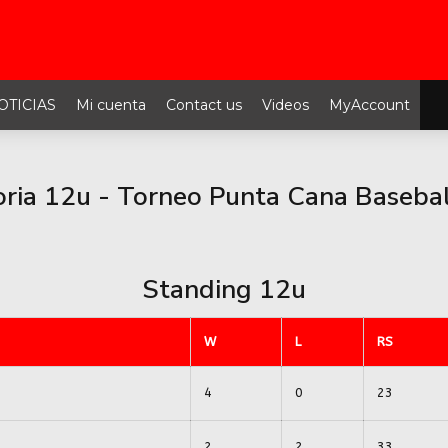
OTICIAS
Mi cuenta
Contact us
Videos
MyAccount
oria 12u - Torneo Punta Cana Basebal
Standing 12u
W
L
RS
4
0
23
2
2
33