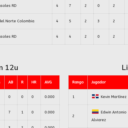
asoles RD
4
7
2
0
2
del Norte Colombia
4
5
2
3
2
asoles RD
4
4
2
0
2
m 12u
L
G
AB
R
HR
AVG
Rango
Jugador
0
0
0
0.000
1
Kevin Martínez
7
1
0
0.000
Edwin Antonio
2
Alviarez
3
2
0
0.000