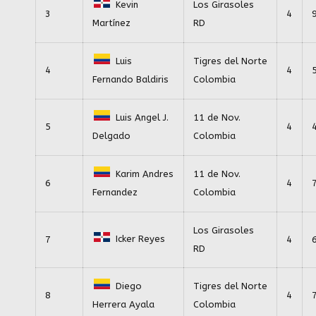
Kevin
Los Girasoles
3
4
RD
Martínez
Luis
Tigres del Norte
4
4
Colombia
Fernando Baldiris
Luis Angel J.
11 de Nov.
5
4
Colombia
Delgado
Karim Andres
11 de Nov.
6
4
Colombia
Fernandez
Los Girasoles
Icker Reyes
7
4
RD
Diego
Tigres del Norte
8
4
Colombia
Herrera Ayala