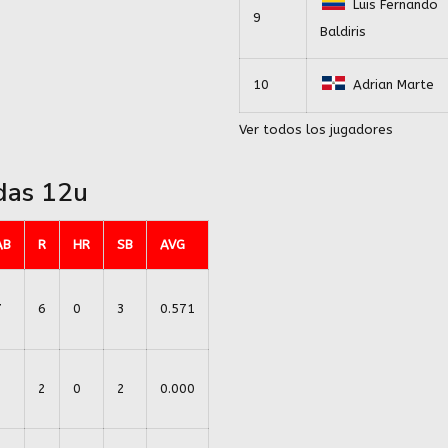
Luis Fernando
9
Baldiris
10
Adrian Marte
Ver todos los jugadores
das 12u
AB
R
HR
SB
AVG
7
6
0
3
0.571
3
2
0
2
0.000