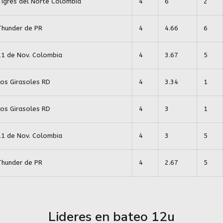
Tigres del Norte Colombia
4
6
2
Thunder de PR
4
4.66
6
11 de Nov. Colombia
4
3.67
5
Los Girasoles RD
4
3.34
1
Los Girasoles RD
4
3
1
11 de Nov. Colombia
4
3
5
Thunder de PR
4
2.67
5
Lideres en bateo 12u