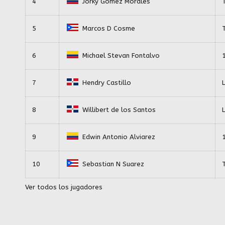
4
Jorky Gomez Morales
5
Marcos D Cosme
6
Michael Stevan Fontalvo
7
Hendry Castillo
8
Willibert de los Santos
9
Edwin Antonio Alviarez
10
Sebastian N Suarez
Ver todos los jugadores