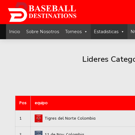
Inicio
Sobre Nosotros
Torneos
Estadisticas
N
Lideres Categ
Pos
equipo
1
Tigres del Norte Colombia
2
11 de Nov. Colombia